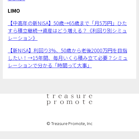
LIMO
【中高年の新NISA】50歳→65歳まで「月5万円」ひた
すら積立継続→資産はどう増える？《利回り別シミュ
レーション》
【新NISA】利回り3%、50歳から老後2000万円を目指
したい！→15年間、毎月いくら積み立て必要？シミュ
レーションで分かる「時間って大事」
© Treasure Promote, Inc