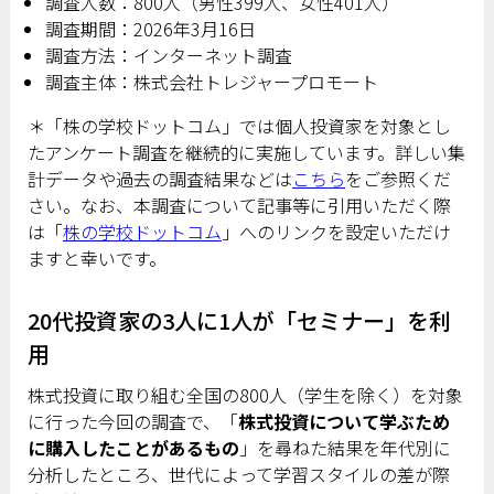
調査人数：800人（男性399人、女性401人）
調査期間：2026年3月16日
調査方法：インターネット調査
調査主体：株式会社トレジャープロモート
＊「株の学校ドットコム」では個人投資家を対象とし
たアンケート調査を継続的に実施しています。詳しい集
計データや過去の調査結果などは
こちら
をご参照くだ
さい。なお、本調査について記事等に引用いただく際
は「
株の学校ドットコム
」へのリンクを設定いただけ
ますと幸いです。
20代投資家の3人に1人が「セミナー」を利
用
株式投資に取り組む全国の800人（学生を除く）を対象
に行った今回の調査で、「
株式投資について学ぶため
に購入したことがあるもの
」を尋ねた結果を年代別に
分析したところ、世代によって学習スタイルの差が際