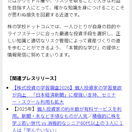
たばかりミドル層や、リスクを取ることで大きな利益
を目指す人にとって、確かな知識を身につけることこそ
が思わぬ損失を回避する近道です。
株の学校ドットコムでは、一人ひとりが自身の目的や
ライフステージに合った最適な投資手段を選択し、正
しい知識と適切なリスク管理によって資産づくりの道
を歩むことができるよう、「本質的な学び」の提供と
情報発信に努めてまいります。
【関連プレスリリース】
【株式投資の学習調査2026】個人投資家の学習意欲
が向上 「日本経済新聞」に根強い支持、セミナ
ー・スクール利用も拡大
【2025年】
個人投資家の約半数が有料サービスを利
用。新聞・本など手頃なものが人気
／
積極的に株を
学ぶ若い世代 vs 消極的なシニア60代以上の３人に１
人は「学んでいない」