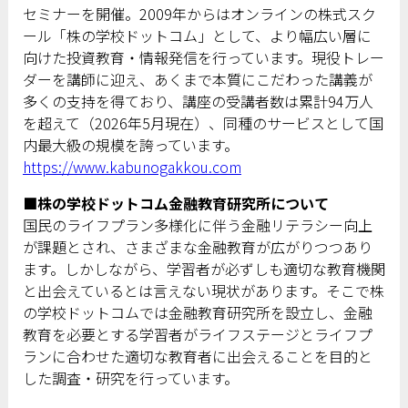
セミナーを開催。2009年からはオンラインの株式スク
ール「株の学校ドットコム」として、より幅広い層に
向けた投資教育・情報発信を行っています。現役トレー
ダーを講師に迎え、あくまで本質にこだわった講義が
多くの支持を得ており、講座の受講者数は累計94万人
を超えて（2026年5月現在）、同種のサービスとして国
内最大級の規模を誇っています。
https://www.kabunogakkou.com
■株の学校ドットコム金融教育研究所について
国民のライフプラン多様化に伴う金融リテラシー向上
が課題とされ、さまざまな金融教育が広がりつつあり
ます。しかしながら、学習者が必ずしも適切な教育機関
と出会えているとは言えない現状があります。そこで株
の学校ドットコムでは金融教育研究所を設立し、金融
教育を必要とする学習者がライフステージとライフプ
ランに合わせた適切な教育者に出会えることを目的と
した調査・研究を行っています。