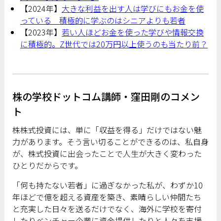
【2024年】
大きな利益を出す人は学びにもお金を使
っている 積極的に学ぶのはシニアよりも若者
【2023年】
若い人ほどお金を使った学びや情報交換
に積極的。Z世代では20万円以上使うのも当たり前？
株の学校ドットコム講師・窪田剛のコメン
ト
株株式投資には、単に「収益を得る」だけではない魅
力があります。そう言い切ることができるのは、私自身
が、株式投資に出会ったことで人生が大きく変わった
ひとりだからです。
「何も持たない若者」に過ぎなかった私が、わずか10
年ほどで億を超える資産を築き、素晴らしい仲間たち
と充実した日々を送るだけでなく、海外に学校を寄付
したりベンチャー企業に資金提供したりと人々を支援