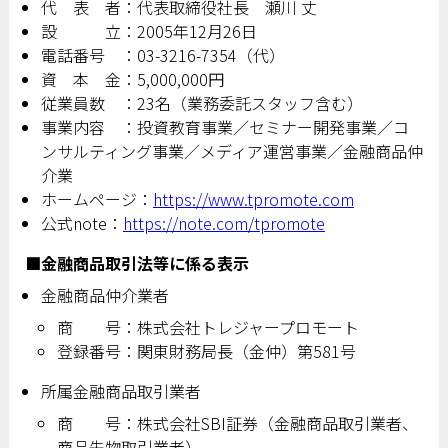
代 表 者：代表取締役社長 瀬川 丈
設 立：2005年12月26日
電話番号 ：03-3216-7354（代）
資 本 金：5,000,000円
従業員数 ：23名（業務委託スタッフ含む）
事業内容 ：投資教育事業／セミナー開発事業／コ
ンサルティング事業／メディア運営事業／金融商品仲
介業
ホームページ：
https://www.tpromote.com
公式note：
https://note.com/tpromote
■金融商品取引法等に係る表示
金融商品仲介業者
商 号：株式会社トレジャープロモート
登録番号：関東財務局長（金仲）第581号
所属金融商品取引業者
商 号：株式会社SBI証券（金融商品取引業者、
商品先物取引業者）