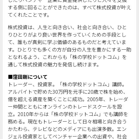
する側に回ることができたのは、すべて株式投資が叶え
てくれたことです。
株式投資は、人生と向き合い、社会と向き合い、ひと
りひとりがより良い世界を作っていくための手段とし
て、誰もが真剣に学ぶ価値のあるものだと考えていま
す。ひとりでも多くの方が自分の人生を豊かにする一助
となれるよう、これからも「株の学校ドットコム」を
通して株式投資の魅力を発信し続けます。
■窪田剛について
トレーダー、投資家。「株の学校ドットコム」講師。
アルバイトで貯めた30万円を元手に20歳で株を始め、
億を超える資産を築くことに成功。2005年、トレーダ
ー仲間とともにオンラインのトレードスクールを設
立。2010年からは「株の学校ドットコム」でも講師を
務める。現在もトレーダーとして日々相場と向き合う
かたわら、テレビなどのメディアにも出演多数。エン
ジェル投資家としてベンチャー企業への出資や、社会