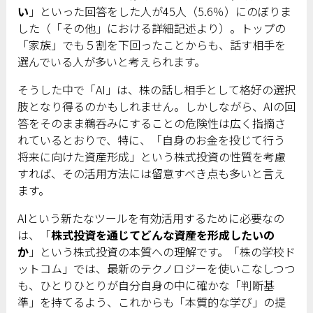
い
」といった回答をした人が45人（5.6％）にのぼりま
した（「その他」における詳細記述より）。トップの
「家族」でも５割を下回ったことからも、話す相手を
選んでいる人が多いと考えられます。
そうした中で「AI」は、株の話し相手として格好の選択
肢となり得るのかもしれません。しかしながら、AIの回
答をそのまま鵜呑みにすることの危険性は広く指摘さ
れているとおりで、特に、「自身のお金を投じて行う
将来に向けた資産形成」という株式投資の性質を考慮
すれば、その活用方法には留意すべき点も多いと言え
ます。
AIという新たなツールを有効活用するために必要なの
は、「
株式投資を通じてどんな資産を形成したいの
か
」という株式投資の本質への理解です。「株の学校ド
ットコム」では、最新のテクノロジーを使いこなしつつ
も、ひとりひとりが自分自身の中に確かな「判断基
準」を持てるよう、これからも「本質的な学び」の提