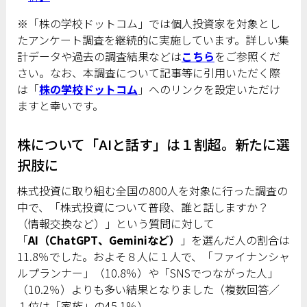
※「株の学校ドットコム」では個人投資家を対象とし
たアンケート調査を継続的に実施しています。詳しい集
計データや過去の調査結果などは
こちら
をご参照くだ
さい。なお、本調査について記事等に引用いただく際
は「
株の学校ドットコム
」へのリンクを設定いただけ
ますと幸いです。
株について「AIと話す」は１割超。新たに選
択肢に
株式投資に取り組む全国の800人を対象に行った調査の
中で、「株式投資について普段、誰と話しますか？
（情報交換など）」という質問に対して
「
AI（ChatGPT、Geminiなど）
」を選んだ人の割合は
11.8％でした。およそ８人に１人で、「ファイナンシャ
ルプランナー」（10.8％）や「SNSでつながった人」
（10.2％）よりも多い結果となりました（複数回答／
１位は「家族」の45.1％）。