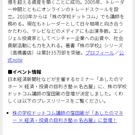
億を超える資産を築くことに成功。2005年、トレーダ
ー仲間とともにオンラインのトレードスクールを設
立。2010年からは「株の学校ドットコム」でも講師を
務める。現在もトレーダーとして日々相場と向き合う
かたわら、テレビなどのメディアにも出演多数。エン
ジェル投資家としてベンチャー企業への出資や、社会
貢献活動にも力を入れる。著書『株の学校』シリーズ
（高橋書店）は累計35万部を突破。
プロフィール
／
公
式note
■イベント情報
日本経済新聞社などが主催するセミナー「あしたのマ
ネー × 経済・投資の目利き塾 in 名古屋」に、株の学校
ドットコム講師の窪田剛の登壇が決定しました。くわ
しくは以下のプレスリリースをご覧ください。
株の学校ドットコム講師の窪田剛が「あしたのマネ
ー × 経済・投資の目利き塾 in 名古屋」に登壇！