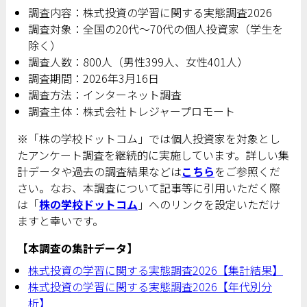
調査内容：株式投資の学習に関する実態調査2026
調査対象：全国の20代〜70代の個人投資家（学生を
除く）
調査人数：800人（男性399人、女性401人）
調査期間：2026年3月16日
調査方法：インターネット調査
調査主体：株式会社トレジャープロモート
※「株の学校ドットコム」では個人投資家を対象とし
たアンケート調査を継続的に実施しています。詳しい集
計データや過去の調査結果などは
こちら
をご参照くだ
さい。なお、本調査について記事等に引用いただく際
は「
株の学校ドットコム
」へのリンクを設定いただけ
ますと幸いです。
【本調査の集計データ】
株式投資の学習に関する実態調査2026【集計結果】
株式投資の学習に関する実態調査2026【年代別分
析】