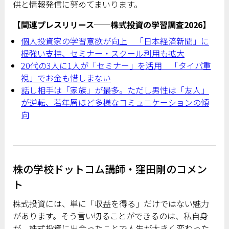
供と情報発信に努めてまいります。
【関連プレスリリース──株式投資の学習調査2026】
個人投資家の学習意欲が向上 「日本経済新聞」に
根強い支持、セミナー・スクール利用も拡大
20代の3人に1人が「セミナー」を活用 「タイパ重
視」でお金も惜しまない
話し相手は「家族」が最多。ただし男性は「友人」
が逆転、若年層ほど多様なコミュニケーションの傾
向
株の学校ドットコム講師・窪田剛のコメン
ト
株式投資には、単に「収益を得る」だけではない魅力
があります。そう言い切ることができるのは、私自身
が、株式投資に出会ったことで人生が大きく変わった