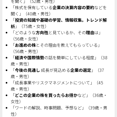
を聞く」（52歳・男性）
「株式を保有している
企業の決算内容の要約
などを
聞く」（40歳・男性）
「
投資の知識や基礎の学習、情報収集。トレンド解
析
」（75歳・女性）
「どのような
方向性
と見ているか、その
理由
は」
（56歳・女性）
「
お進めの株
とその理由を教えてもらっている」
（56歳・男性）
「
経済や国際情勢
の話を簡単にしている程度」（38
歳・男性）
「
今後の見通し
成長が見込める
企業の選定
」（37
歳・男性）
「成長事業やリスクマネジメントについて」（45
歳・男性）
「
どこの企業の株を買ったらお得か
など」（36歳・
女性）
「ワードの解説、時事問題、予想など」（39歳・男
性）