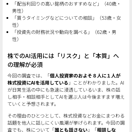
「配当利回りの高い銘柄のおすすめなど」（40歳・
男性）
「買うタイミングなどについての相談」（53歳・女
性）
「投資先の財務状況や動向を調べる」（62歳・男
性）
株でのAI活用には「リスク」と「本質」へ
の理解が必須
今回の調査では、「
個人投資家のおよそ８人に１人が
株式投資にAIを活用している
」ことがわかりました。AI
が日常生活の中にも急速に浸透しているいま、株の話
し相手・相談相手としてAIを選ぶ人は今後ますます増え
ていくと予想されます。
その理由のひとつとして、株式投資などお金にまつわる
話題を他人に話しにくい風潮が挙げられます。今回の調
査でも、株について「
誰とも話さない
」「
相談しな