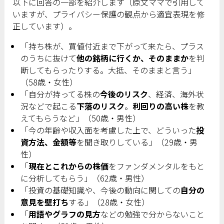
以下に回答の一部を紹介します（原文ママで引用して
いますが、プライバシー保護の観点から適宜表現を修
正しています）。
「持ち株が、買値付近まで下がって来たら、プラス
のうちに抜けて
他の銘柄に行くか、そのままか
を判
断してもらったりする。大抵、そのままと言う」
（58歳・女性）
「自分が持ってる株の
今後のリスク
、経済、海外状
況などで起こる
下落のリスク
。
利回りの高い株
を教
えてもらうなど」（50歳・男性）
「今の年齢や収入面を考慮した上で、どういった
投
資方法、金額等
を聞き取りしている」（29歳・男
性）
「
現在とこれからの株価
をファンダメンタルをもと
に分析してもらう」（62歳・男性）
「投資の基礎知識や、今後の動向に関しての
自分の
意見を壁打ち
する」（28歳・女性）
「
用語やグラフの見方
などの勉強で分からないこと